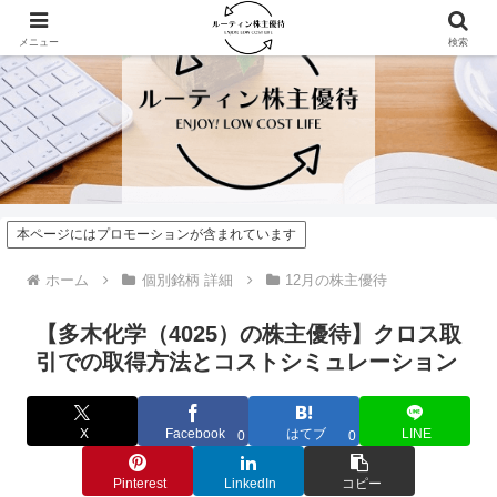
メニュー
検索
本ページにはプロモーションが含まれています
ホーム
個別銘柄 詳細
12月の株主優待
【多木化学（4025）の株主優待】クロス取
引での取得方法とコストシミュレーション
X
Facebook
はてブ
LINE
0
0
Pinterest
LinkedIn
コピー