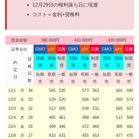
12月29日の権利落ち日に現渡
コスト＝金利+貸株料
投資金額
390,000円
410,000円
430,000円
証券会社
GMO
eｽﾏ
日興
GMO
eｽﾏ
日興
GMO
eｽﾏ
日興
現物
現物
制度
現物
現物
制度
現物
現物
制度
貸
約
買
買
買
買
買
買
買
買
買
株
定
日
短期
長期
一般
短期
長期
一般
短期
長期
一般
日
数
売
売
売
売
売
売
売
売
売
12/1
月
34
545
535
573
563
601
590
12/2
火
33
529
520
556
547
583
574
12/3
水
32
513
505
539
531
565
557
12/4
木
29
465
461
489
484
512
508
12/5
金
28
449
446
472
468
495
491
12/8
月
27
433
431
455
453
477
475