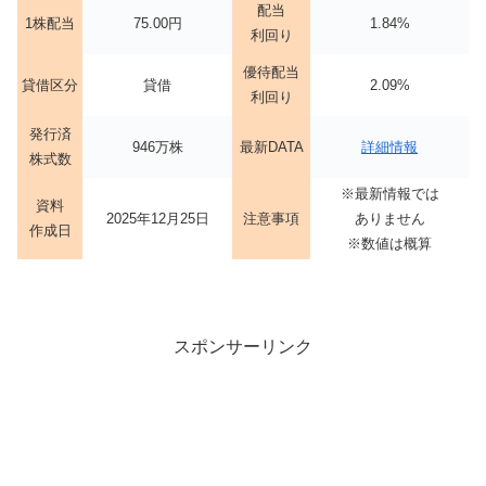
配当
1株配当
75.00円
1.84%
利回り
優待配当
貸借区分
貸借
2.09%
利回り
発行済
946万株
最新DATA
詳細情報
株式数
※最新情報では
資料
2025年12月25日
注意事項
ありません
作成日
※数値は概算
スポンサーリンク