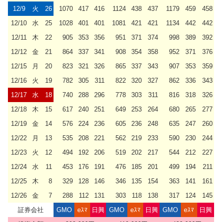
12/9
火
26
1070
417
416
1124
438
437
1179
459
458
12/10
水
25
1028
401
401
1081
421
421
1134
442
442
12/11
木
22
905
353
356
951
371
374
998
389
392
12/12
金
21
864
337
341
908
354
358
952
371
376
12/15
月
20
823
321
326
865
337
343
907
353
359
12/16
火
19
782
305
311
822
320
327
862
336
343
12/17
水
18
740
288
296
778
303
311
816
318
326
12/18
木
15
617
240
251
649
253
264
680
265
277
12/19
金
14
576
224
236
605
236
248
635
247
260
12/22
月
13
535
208
221
562
219
233
590
230
244
12/23
火
12
494
192
206
519
202
217
544
212
227
12/24
水
11
453
176
191
476
185
201
499
194
211
12/25
木
8
329
128
146
346
135
154
363
141
161
12/26
金
7
288
112
131
303
118
138
317
124
145
証券会社
GMO
eｽﾏ
日興
GMO
eｽﾏ
日興
GMO
eｽﾏ
日興