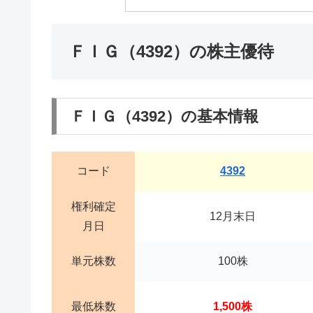
ＦＩＧ（4392）の株主優待
ＦＩＧ（4392）の基本情報
コード
4392
権利確定
12月末日
月日
単元株数
100株
最低株数
1,500株