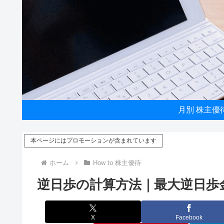
月別 株主優
本ページにはプロモーションが含まれています
ホーム
How to 株主優待
逆日歩の計算方法｜最大逆日歩
X
Facebook