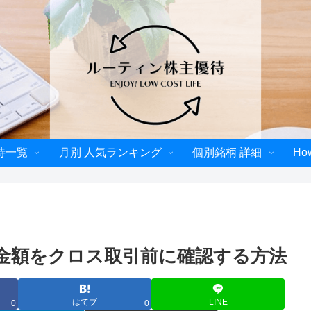
待一覧
月別 人気ランキング
個別銘柄 詳細
Ho
金額をクロス取引前に確認する方法
はてブ
LINE
0
0