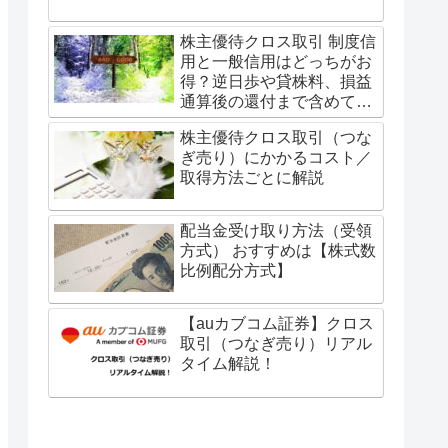
株主優待クロス取引 制度信
用と一般信用はどっちがお
得？逆日歩や貸株料、損益
通算後の還付まで含めてす
べて計算しました。
株主優待クロス取引（つな
ぎ売り）にかかるコスト／
取得方法ごとに解説
配当金受け取り方法（受領
方式） おすすめは【株式数
比例配分方式】
【auカブコム証券】クロス
取引（つなぎ売り）リアル
タイム解説！