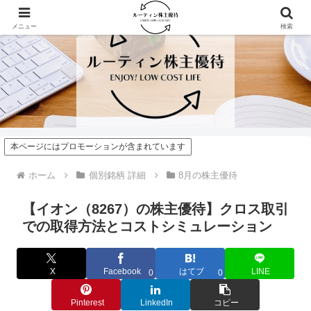
メニュー
検索
本ページにはプロモーションが含まれています
ホーム
個別銘柄 詳細
8月の株主優待
【イオン（8267）の株主優待】クロス取引
での取得方法とコストシミュレーション
X
Facebook
はてブ
LINE
0
0
Pinterest
LinkedIn
コピー