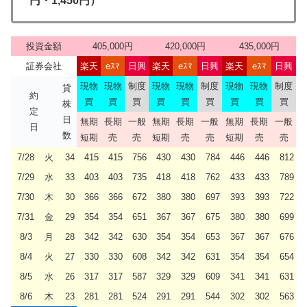
円・1,450円）
投資金額
405,000円
420,000円
435,000円
証券会社
楽天
eｽﾏ
日興
楽天
eｽﾏ
日興
楽天
eｽﾏ
日興
現物
現物
制度
現物
現物
制度
現物
現物
制度
貸
約
買
買
買
買
買
買
買
買
買
株
定
日
無期
長期
一般
無期
長期
一般
無期
長期
一般
日
数
短期
売
売
短期
売
売
短期
売
売
7/28
火
34
415
415
756
430
430
784
446
446
812
7/29
水
33
403
403
735
418
418
762
433
433
789
7/30
木
30
366
366
672
380
380
697
393
393
722
7/31
金
29
354
354
651
367
367
675
380
380
699
8/3
月
28
342
342
630
354
354
653
367
367
676
8/4
火
27
330
330
608
342
342
631
354
354
654
8/5
水
26
317
317
587
329
329
609
341
341
631
8/6
木
23
281
281
524
291
291
544
302
302
563