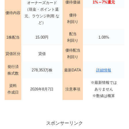
優待価値
1%～7%還元
オーナーズカード
（現金・ポイント還
優待内容
優待
元、ラウンジ利用 な
利回り
ど）
配当
1株配当
15.00円
1.08%
利回り
優待配当
貸借区分
貸借
利回り
発行済
278,353万株
最新DATA
詳細情報
株式数
※最新情報では
資料
2026年8月7日
注意事項
ありません
作成日
※数値は概算
スポンサーリンク