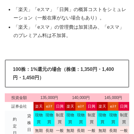
「楽天」「eスマ」「日興」の概算コストをシミュレ
ーション（一般在庫がない場合もあり）。
「楽天」「eスマ」の管理費は加算済み、「eスマ」
のプレミアム料は不加算。
100株：1%還元の場合（株価：1,350円・1,400
円・1,450円）
投資金額
135,000円
140,000円
145,000円
証券会社
楽天
eｽﾏ
日興
楽天
eｽﾏ
日興
楽天
eｽﾏ
日興
現物
現物
制度
現物
現物
制度
現物
現物
制度
貸
約
買
買
買
買
買
買
買
買
買
株
定
日
無期
長期
一般
無期
長期
一般
無期
長期
一般
日