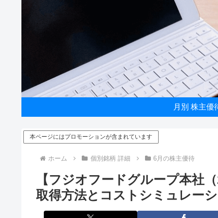
月別 株主優
本ページにはプロモーションが含まれています
ホーム
個別銘柄 詳細
6月の株主優待
【フジオフードグループ本社（
取得方法とコストシミュレーシ