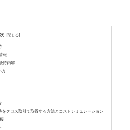
次
待
情報
優待内容
い方
介
優待をクロス取引で取得する方法とコストシミュレーション
握
ン