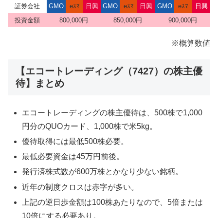
証券会社
GMO
eｽﾏ
日興
GMO
eｽﾏ
日興
GMO
eｽﾏ
日興
投資金額
800,000円
850,000円
900,000円
※概算数値
【エコートレーディング（7427）の株主優
待】まとめ
エコートレーディングの株主優待は、500株で1,000
円分のQUOカード、1,000株で米5kg。
優待取得には最低500株必要。
最低必要資金は45万円前後。
発行済株式数が600万株とかなり少ない銘柄。
近年の制度クロスは赤字が多い。
上記の逆日歩金額は100株あたりなので、5倍または
10倍にする必要あり。