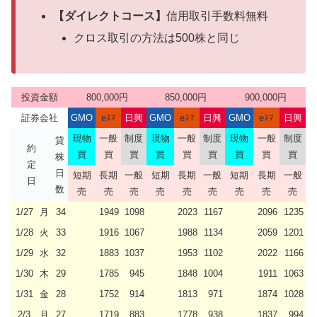
【ダイレクトコース】
信用取引手数料無料
クロス取引の方法は500株と同じ
投資金額
800,000円
850,000円
900,000円
証券会社
GMO
eｽﾏ
日興
GMO
eｽﾏ
日興
GMO
eｽﾏ
日興
現物
一般
制度
現物
一般
制度
現物
一般
制度
貸
約
買
買
買
買
買
買
買
買
買
株
定
日
短期
長期
一般
短期
長期
一般
短期
長期
一般
日
数
売
売
売
売
売
売
売
売
売
1/27
月
34
1949
1098
2023
1167
2096
1235
1/28
火
33
1916
1067
1988
1134
2059
1201
1/29
水
32
1883
1037
1953
1102
2022
1166
1/30
木
29
1785
945
1848
1004
1911
1063
1/31
金
28
1752
914
1813
971
1874
1028
2/3
月
27
1719
883
1778
938
1837
994