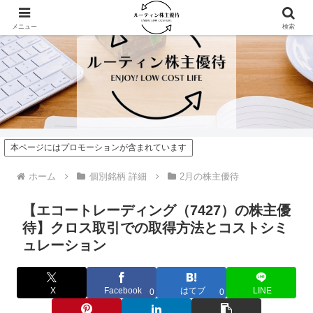
メニュー
検索
本ページにはプロモーションが含まれています
ホーム
個別銘柄 詳細
2月の株主優待
【エコートレーディング（7427）の株主優
待】クロス取引での取得方法とコストシミ
ュレーション
X
Facebook
はてブ
LINE
0
0