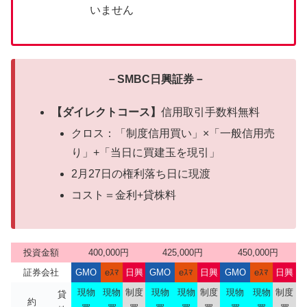
いません
－SMBC日興証券－
【ダイレクトコース】
信用取引手数料無料
クロス：「制度信用買い」×「一般信用売
り」+「当日に買建玉を現引」
2月27日の権利落ち日に現渡
コスト＝金利+貸株料
投資金額
400,000円
425,000円
450,000円
証券会社
GMO
eｽﾏ
日興
GMO
eｽﾏ
日興
GMO
eｽﾏ
日興
現物
現物
制度
現物
現物
制度
現物
現物
制度
貸
約