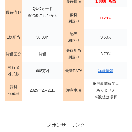
優待価値
1,000円相当
QUOカード
優待内容
優待
魚沼産こしひかり
0.23%
利回り
配当
1株配当
30.00円
3.50%
利回り
優待配当
貸借区分
貸借
3.73%
利回り
発行済
608万株
最新DATA
詳細情報
株式数
※最新情報では
資料
2025年2月21日
注意事項
ありません
作成日
※数値は概算
スポンサーリンク